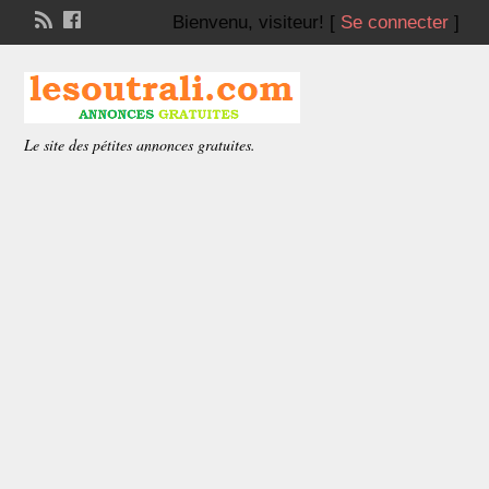
Bienvenu,
visiteur!
[
Se connecter
]
Le site des pétites annonces gratuites.