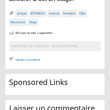
abidjan
BÂTIMENT
emplois
formation
Offre
Recherche
Stage
303 vues au total, 1 aujourd'hui
IDENTIFIANT DE L'ANNONCE :
291706129257860864
Signaler un problème
Sponsored Links
Laisser un commentaire