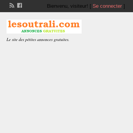
Bienvenu,
visiteur!
[
Se connecter
]
Le site des pétites annonces gratuites.