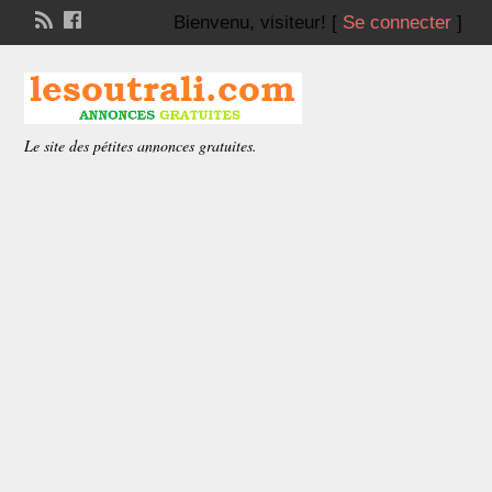
Bienvenu,
visiteur!
[
Se connecter
]
Le site des pétites annonces gratuites.