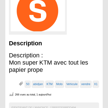
Description
Description :
Mon super KTM avec tout les
papier prope
50
abidjan
KTM
Moto
Vehicule
vendre
X1
266 vues au total, 1 aujourd'hui
IDENTIFIANT DE L'ANNONCE :
1395FFDD088DDA94