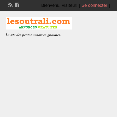
Bienvenu,
visiteur!
[
Se connecter
]
Le site des pétites annonces gratuites.