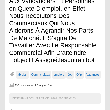
Aux Vancanciers Et Personnes
en Quete D’emploi. en Effet,
Nous Reccrutons Des
Commerciaux Qui Nous
Aiderons À Agrandir Nos Parts
De Marché. Il S’agira De
Travailler Avec Le Responsable
Commercial Afin D’atteindre
L’objectif Assigné.lesoutrali bot
abidjan
Commerciaux
emplois
Job
Offre
Vacances
271 vues au total, 1 aujourd'hui
IDENTIFIANT DE L'ANNONCE :
8766427CAB2A1133