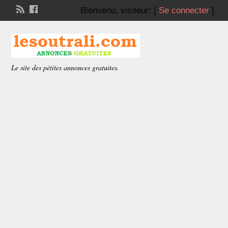
Bienvenu,
visiteur!
[
Se connecter
]
Le site des pétites annonces gratuites.