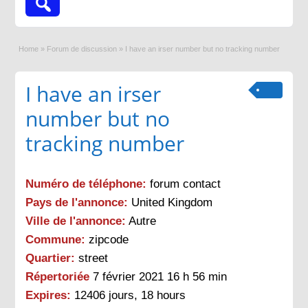
Home
»
Forum de discussion
»
I have an irser number but no tracking number
I have an irser
number but no
tracking number
Numéro de téléphone:
forum contact
Pays de l'annonce:
United Kingdom
Ville de l'annonce:
Autre
Commune:
zipcode
Quartier:
street
Répertoriée
7 février 2021 16 h 56 min
Expires:
12406 jours, 18 hours