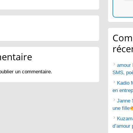
Com
réce
entaire
amour 
publier un commentaire.
SMS, poèm
Kadio 
en entrep
Janne 
une fille
Kuzam
d’amour 