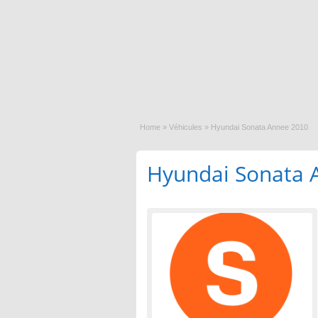
Home
»
Véhicules
»
Hyundai Sonata Annee 2010
Hyundai Sonata 