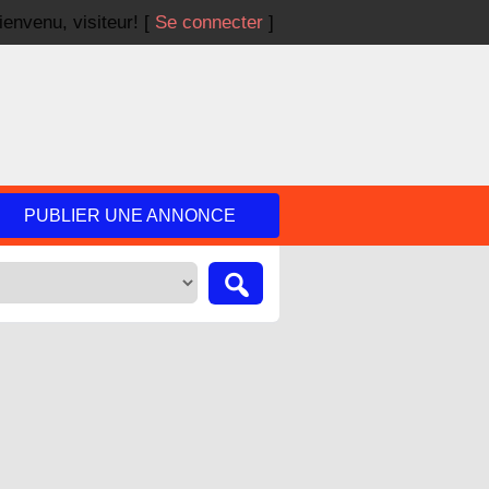
ienvenu,
visiteur!
[
Se connecter
]
PUBLIER UNE ANNONCE