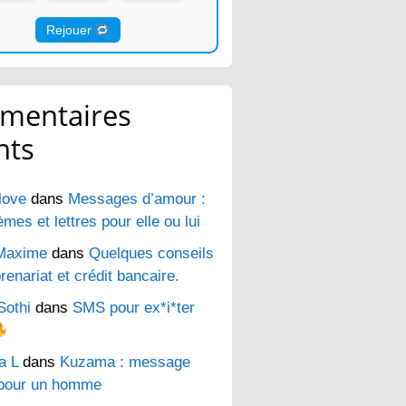
Rejouer
mentaires
nts
love
dans
Messages d’amour :
es et lettres pour elle ou lui
Maxime
dans
Quelques conseils
renariat et crédit bancaire.
Sothi
dans
SMS pour ex*i*ter
a L
dans
Kuzama : message
pour un homme