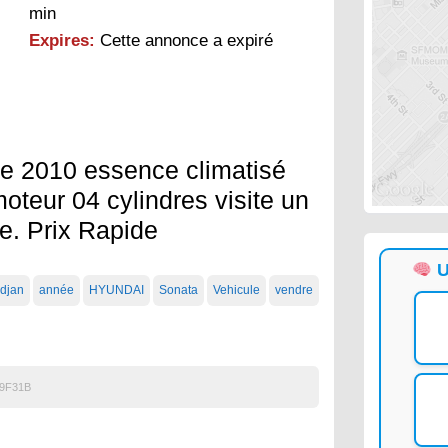
min
Expires:
Cette annonce a expiré
e 2010 essence climatisé
moteur 04 cylindres visite un
re. Prix Rapide
U
idjan
année
HYUNDAI
Sonata
Vehicule
vendre
9F31B