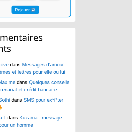
Rejouer
mentaires
nts
love
dans
Messages d’amour :
es et lettres pour elle ou lui
Maxime
dans
Quelques conseils
renariat et crédit bancaire.
Sothi
dans
SMS pour ex*i*ter
a L
dans
Kuzama : message
pour un homme