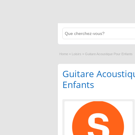
Home
»
Loisirs
»
Guitare Acoustique Pour Enfants
Guitare Acoustiq
Enfants