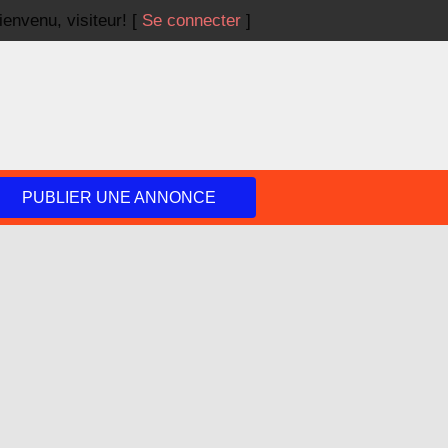
ienvenu,
visiteur!
[
Se connecter
]
PUBLIER UNE ANNONCE