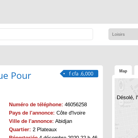
Map
ue Pour
f cfa .6,000
Désolé, l
Numéro de téléphone:
46056258
Pays de l'annonce:
Côte d'Ivoire
Ville de l'annonce:
Abidjan
Quartier:
2 Plateaux
Répertoriée
4 décembre 2020 22 h 46