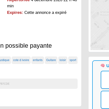
min
Expires:
Cette annonce a expiré
son possible payante
ustique
cote d ivoire
enfants
Guitare
loisir
sport
U
7B7CDE