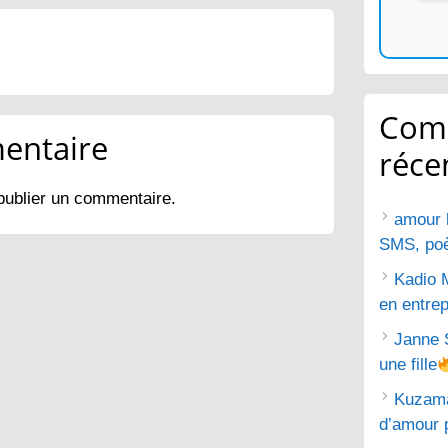
Com
entaire
réce
publier un commentaire.
amour 
SMS, poèm
Kadio 
en entrep
Janne 
une fille
Kuzam
d’amour 