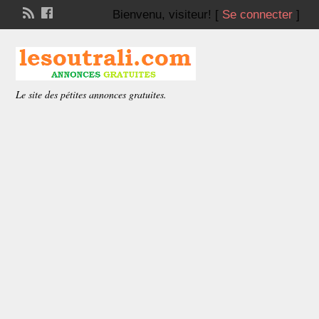
Bienvenu,
visiteur!
[
Se connecter
]
Le site des pétites annonces gratuites.