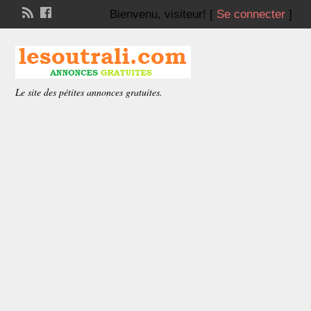
Bienvenu,
visiteur!
[
Se connecter
]
Le site des pétites annonces gratuites.