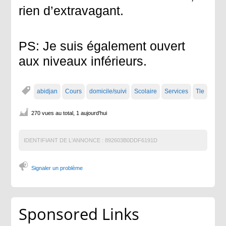
rien d’extravagant.
PS: Je suis également ouvert
aux niveaux inférieurs.
abidjan
Cours
domicile/suivi
Scolaire
Services
Tle
270 vues au total, 1 aujourd'hui
IDENTIFIANT DE L'ANNONCE :
892603B0DDF6191D
Signaler un problème
Sponsored Links