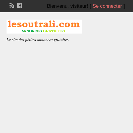
Bienvenu,
visiteur!
[
Se connecter
]
Le site des pétites annonces gratuites.