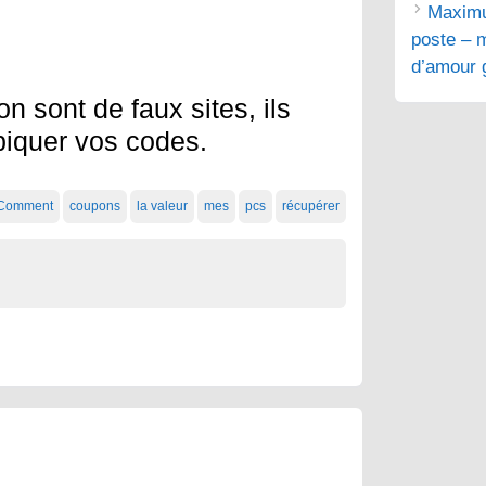
Maximu
poste – m
d’amour g
on sont de faux sites, ils
piquer vos codes.
Comment
coupons
la valeur
mes
pcs
récupérer