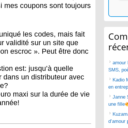
 si mes coupons sont toujours
niqué les codes, mais fait
Com
ur validité sur un site que
réce
n escroc ». Peut être donc
amour 
ion est: jusqu’à quelle
SMS, poèm
 dans un distributeur avec
Kadio 
me?
en entrep
euro maxi sur la durée de vie
Janne 
 année!
une fille
Kuzam
d’amour 