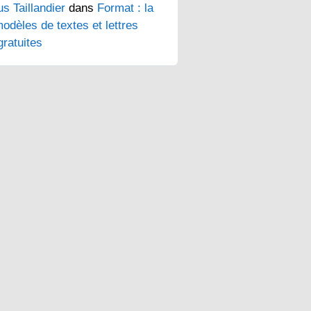
s Taillandier
dans
Format : la
odèles de textes et lettres
ratuites