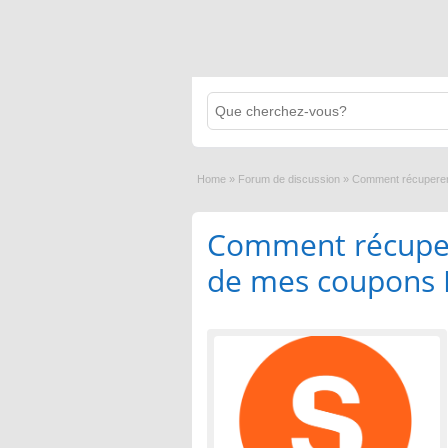
Home
»
Forum de discussion
»
Comment récuperer
Comment récuper
de mes coupons 