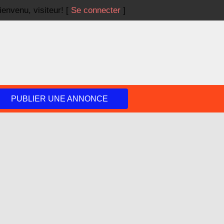
ienvenu,
visiteur!
[
Se connecter
]
PUBLIER UNE ANNONCE