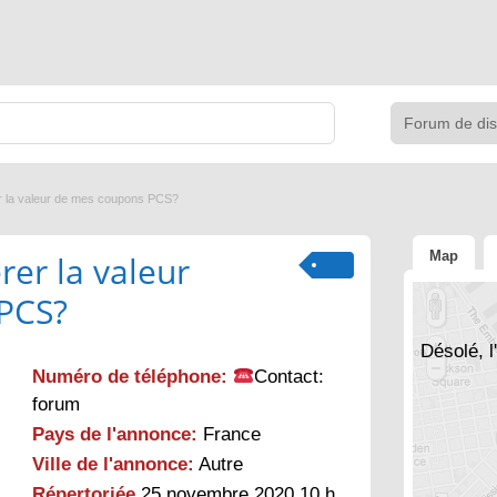
 la valeur de mes coupons PCS?
Map
er la valeur
PCS?
Désolé, l
Numéro de téléphone:
Contact:
forum
Pays de l'annonce:
France
Ville de l'annonce:
Autre
Répertoriée
25 novembre 2020 10 h