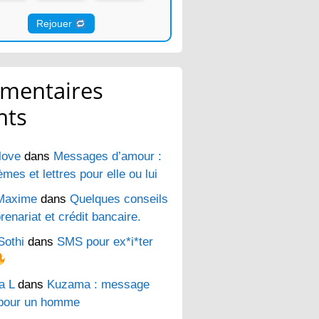
Rejouer
mentaires
nts
love
dans
Messages d’amour :
es et lettres pour elle ou lui
Maxime
dans
Quelques conseils
renariat et crédit bancaire.
Sothi
dans
SMS pour ex*i*ter
a L
dans
Kuzama : message
pour un homme