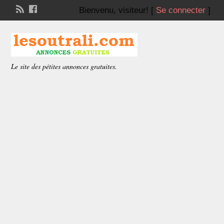
Bienvenu,
visiteur!
[
Se connecter
]
Le site des pétites annonces gratuites.