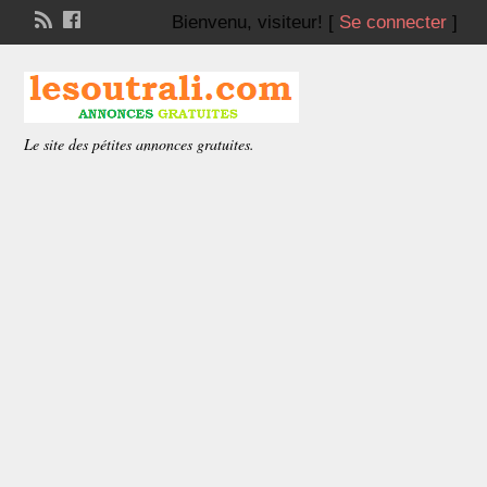
Bienvenu,
visiteur!
[
Se connecter
]
Le site des pétites annonces gratuites.