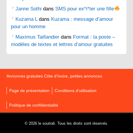
Janne Sothi
dans
SMS pour ex*i*ter une fille
Kuzama L
dans
Kuzama : message d’amour
pour un homme
Maximus Taillandier
dans
Format : la poste –
modèles de textes et lettres d’amour gratuites
Annonces gratuites Côte d’Ivoire, petites annonces
Page de présentation
Conditions d’utilisation
Politique de confidentialité
© 2026 le soutrali. Tous les droits sont réservés.