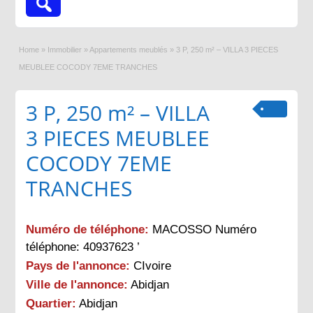
Home
»
Immobilier
»
Appartements meublés
»
3 P, 250 m² – VILLA 3 PIECES
MEUBLEE COCODY 7EME TRANCHES
3 P, 250 m² – VILLA
3 PIECES MEUBLEE
COCODY 7EME
TRANCHES
Numéro de téléphone:
MACOSSO Numéro
téléphone: 40937623 ’
Pays de l'annonce:
CIvoire
Ville de l'annonce:
Abidjan
Quartier:
Abidjan