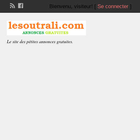
Bienvenu,
visiteur!
[
Se connecter
]
Le site des pétites annonces gratuites.