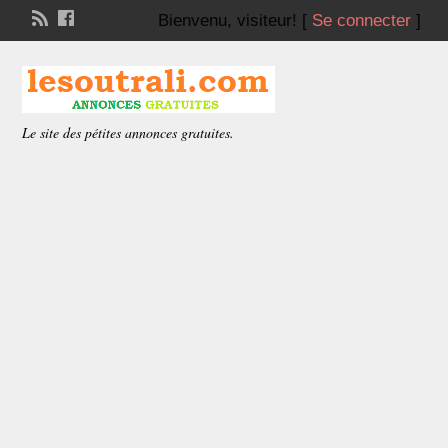
Bienvenu,
visiteur!
[
Se connecter
]
Le site des pétites annonces gratuites.