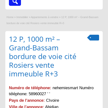
Home
»
Immobilier
»
Appartements à vendre
»
12 P, 1000 m² – Grand-Bassam
bordure de voie cité Rosiers vente immeuble R+3
12 P, 1000 m² –
Grand-Bassam
bordure de voie cité
Rosiers vente
immeuble R+3
Numéro de téléphone:
nehemiesmart Numéro
téléphone: 58960027 ’ ’
Pays de l'annonce:
CIvoire
Ville de l'annonce:
Abidjan