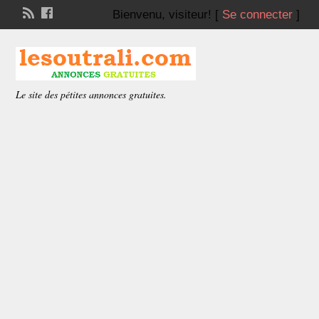
Bienvenu,
visiteur!
[
Se connecter
]
Le site des pétites annonces gratuites.