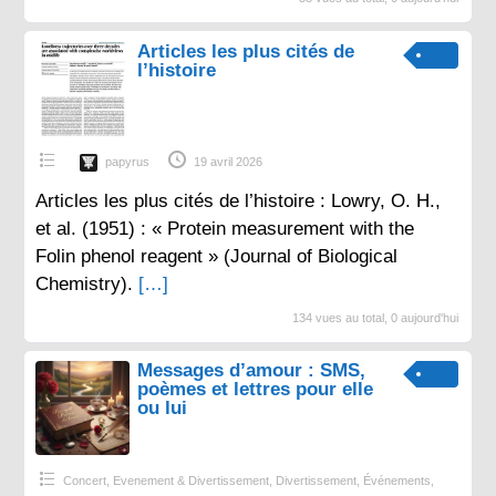
Articles les plus cités de
l’histoire
papyrus
19 avril 2026
Articles les plus cités de l’histoire : Lowry, O. H.,
et al. (1951) : « Protein measurement with the
Folin phenol reagent » (Journal of Biological
Chemistry).
[…]
134 vues au total, 0 aujourd'hui
Messages d’amour : SMS,
poèmes et lettres pour elle
ou lui
Concert, Evenement & Divertissement
,
Divertissement
,
Événements
,