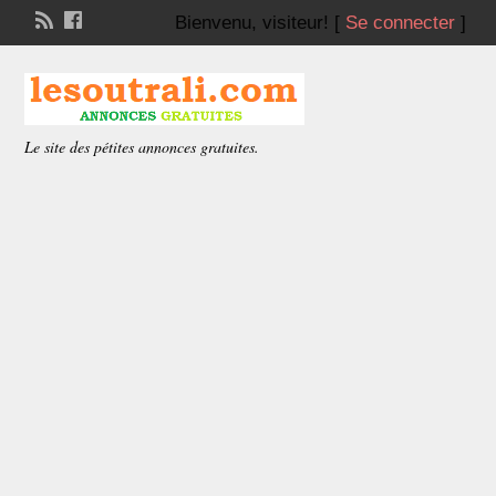
Bienvenu,
visiteur!
[
Se connecter
]
Le site des pétites annonces gratuites.