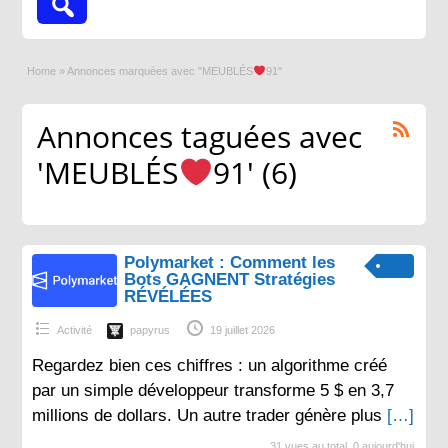
Home
»
Annonces marquées avec "MEUBLÉS
91"
Annonces taguées avec
'MEUBLÉS
91' (6)
Polymarket : Comment les
Bots GAGNENT Stratégies
RÉVÉLÉES
Activité
papyrus
19 juillet 2026
Regardez bien ces chiffres : un algorithme créé
par un simple développeur transforme 5 $ en 3,7
millions de dollars. Un autre trader génère plus
[…]
31 vues au total, 0 aujourd'hui