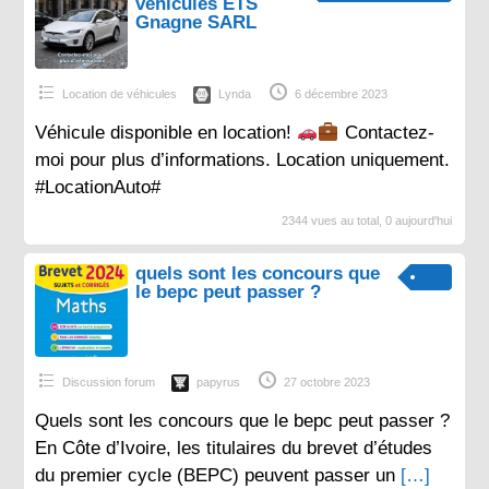
véhicules ETS
Gnagne SARL
Location de véhicules
Lynda
6 décembre 2023
Véhicule disponible en location!
Contactez-
moi pour plus d’informations. Location uniquement.
#LocationAuto#
2344 vues au total, 0 aujourd'hui
quels sont les concours que
le bepc peut passer ?
Discussion forum
papyrus
27 octobre 2023
Quels sont les concours que le bepc peut passer ?
En Côte d’Ivoire, les titulaires du brevet d’études
du premier cycle (BEPC) peuvent passer un
[…]