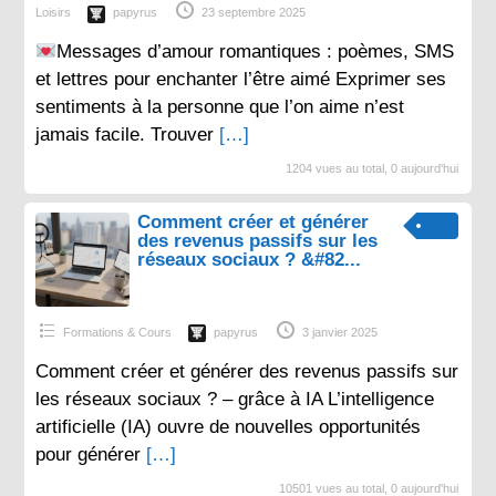
Loisirs
papyrus
23 septembre 2025
Messages d’amour romantiques : poèmes, SMS
et lettres pour enchanter l’être aimé Exprimer ses
sentiments à la personne que l’on aime n’est
jamais facile. Trouver
[…]
1204 vues au total, 0 aujourd'hui
Comment créer et générer
des revenus passifs sur les
réseaux sociaux ? &#82...
Formations & Cours
papyrus
3 janvier 2025
Comment créer et générer des revenus passifs sur
les réseaux sociaux ? – grâce à IA L’intelligence
artificielle (IA) ouvre de nouvelles opportunités
pour générer
[…]
10501 vues au total, 0 aujourd'hui