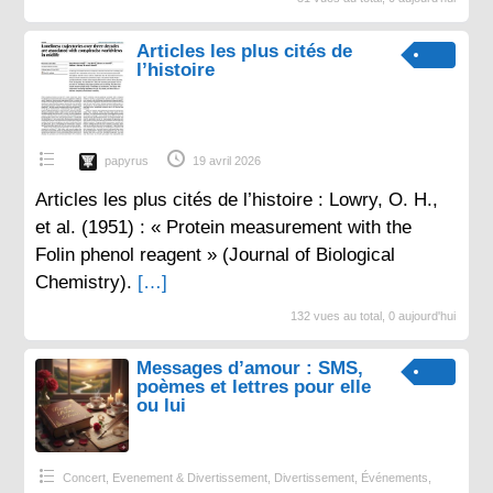
Articles les plus cités de
l’histoire
papyrus
19 avril 2026
Articles les plus cités de l’histoire : Lowry, O. H.,
et al. (1951) : « Protein measurement with the
Folin phenol reagent » (Journal of Biological
Chemistry).
[…]
132 vues au total, 0 aujourd'hui
Messages d’amour : SMS,
poèmes et lettres pour elle
ou lui
Concert, Evenement & Divertissement
,
Divertissement
,
Événements
,