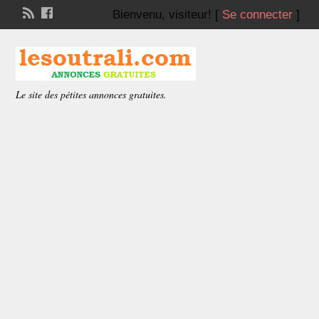
Bienvenu,
visiteur!
[
Se connecter
]
Le site des pétites annonces gratuites.