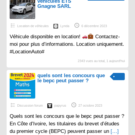
véhicules ETS
Gnagne SARL
Location de véhicules
Lynda
6 décembre 2023
Véhicule disponible en location!
Contactez-
moi pour plus d’informations. Location uniquement.
#LocationAuto#
2343 vues au total, 1 aujourd'hui
quels sont les concours que
le bepc peut passer ?
Discussion forum
papyrus
27 octobre 2023
Quels sont les concours que le bepc peut passer ?
En Côte d’Ivoire, les titulaires du brevet d’études
du premier cycle (BEPC) peuvent passer un
[…]