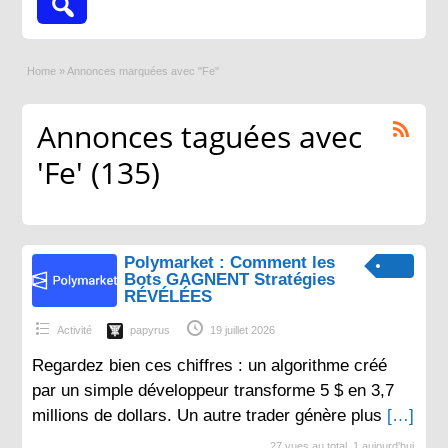
Home
»
Annonces marquées avec "Fe"
Annonces taguées avec
'Fe' (135)
Polymarket : Comment les
Bots GAGNENT Stratégies
RÉVÉLÉES
Activité
papyrus
19 juillet 2026
Regardez bien ces chiffres : un algorithme créé
par un simple développeur transforme 5 $ en 3,7
millions de dollars. Un autre trader génère plus
[…]
27 vues au total, 1 aujourd'hui