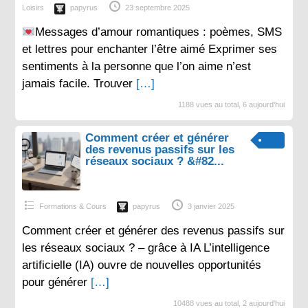
Loisirs
papyrus
23 septembre 2025
Messages d’amour romantiques : poèmes, SMS
et lettres pour enchanter l’être aimé Exprimer ses
sentiments à la personne que l’on aime n’est
jamais facile. Trouver
[…]
1188 vues au total, 6 aujourd'hui
Comment créer et générer
des revenus passifs sur les
réseaux sociaux ? &#82...
Formations & Cours
papyrus
3 janvier 2025
Comment créer et générer des revenus passifs sur
les réseaux sociaux ? – grâce à IA L’intelligence
artificielle (IA) ouvre de nouvelles opportunités
pour générer
[…]
10488 vues au total, 2 aujourd'hui