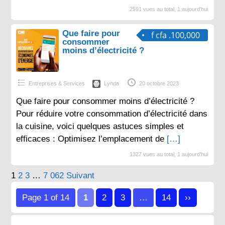
2591 vues au total, 1 aujourd'hui
Que faire pour
f cfa .100,000
consommer
moins d’électricité ?
Entreprises & Services
Lynda
20 octobre 2023
Que faire pour consommer moins d’électricité ?
Pour réduire votre consommation d’électricité dans
la cuisine, voici quelques astuces simples et
efficaces : Optimisez l’emplacement de
[…]
1327 vues au total, 1 aujourd'hui
Pagination
1
2
3
…
7 062
Suivant
des
Page 1 of 14
1
2
3
…
14
››
publications