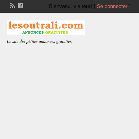
Bienvenu,
visiteur!
[
Se connecter
]
Le site des pétites annonces gratuites.