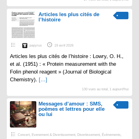
Articles les plus cités de
l’histoire
papyrus
19 avril 2026
Articles les plus cités de l’histoire : Lowry, O. H.,
et al. (1951) : « Protein measurement with the
Folin phenol reagent » (Journal of Biological
Chemistry).
[…]
130 vues au total, 1 aujourd'hui
Messages d’amour : SMS,
poèmes et lettres pour elle
ou lui
Concert, Evenement & Divertissement
,
Divertissement
,
Événements
,