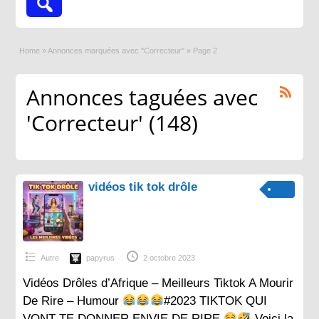
Home
»
Annonces marquées avec "Correcteur"
»
Page 2
Annonces taguées avec
'Correcteur' (148)
vidéos tik tok drôle
Autre
papyrus
2 octobre 2023
Vidéos Drôles d’Afrique – Meilleurs Tiktok A Mourir
De Rire – Humour
#2023 TIKTOK QUI
VONT TE DONNER ENVIE DE RIRE
Voici la