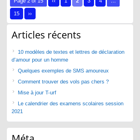
des
Page 2 of 15
‹‹
1
2
3
4
…
publications
15
››
Articles récents
10 modèles de textes et lettres de déclaration
d’amour pour un homme
Quelques exemples de SMS amoureux
Comment trouver des vols pas chers ?
Mise à jour T-urf
Le calendrier des examens scolaires session
2021
Méta