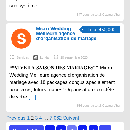
son système
[…]
647 vues au total, 0 aujourd'hui
Micro Wedding
f cfa .450,000
Meilleure agence
d’organisation de mariage
Services
Lynda
10 septembre 2023
❝❝𝐕𝐈𝐕𝐄 𝐋𝐀 𝐒𝐀𝐈𝐒𝐎𝐍 𝐃𝐄𝐒 𝐌𝐀𝐑𝐈𝐀𝐆𝐄𝐒❞❞ Micro
Wedding Meilleure agence d’organisation de
mariage avec 18 packages conçus spécialement
pour vous, futurs mariés! Organisation complète
de votre
[…]
854 vues au total, 0 aujourd'hui
Pagination
Previous
1
2
3
4
…
7 062
Suivant