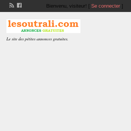
Bienvenu,
visiteur!
[
Se connecter
]
Le site des pétites annonces gratuites.