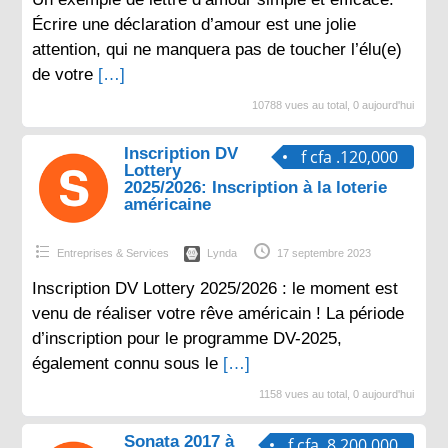
Écrire une déclaration d’amour est une jolie
attention, qui ne manquera pas de toucher l’élu(e)
de votre
[…]
10788 vues au total, 0 aujourd'hui
Inscription DV
f cfa .120,000
Lottery
2025/2026: Inscription à la loterie
américaine
Entreprises & Services
Lynda
17 septembre 2023
Inscription DV Lottery 2025/2026 : le moment est
venu de réaliser votre rêve américain ! La période
d’inscription pour le programme DV-2025,
également connu sous le
[…]
1158 vues au total, 0 aujourd'hui
Sonata 2017 à
f cfa .8,200,000