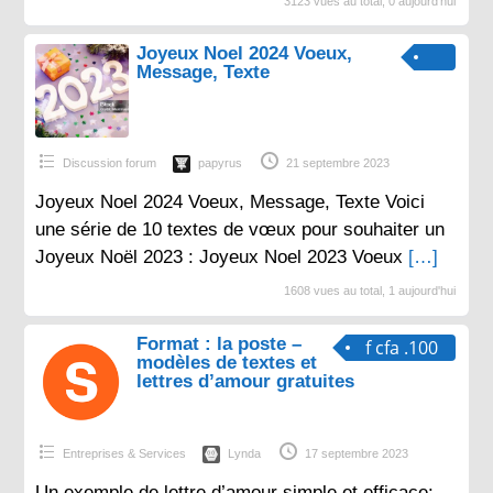
3123 vues au total, 0 aujourd'hui
Joyeux Noel 2024 Voeux,
Message, Texte
Discussion forum
papyrus
21 septembre 2023
Joyeux Noel 2024 Voeux, Message, Texte Voici
une série de 10 textes de vœux pour souhaiter un
Joyeux Noël 2023 : Joyeux Noel 2023 Voeux
[…]
1608 vues au total, 1 aujourd'hui
Format : la poste –
f cfa .100
modèles de textes et
lettres d’amour gratuites
Entreprises & Services
Lynda
17 septembre 2023
Un exemple de lettre d’amour simple et efficace: