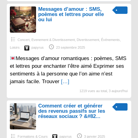
Messages d’amour : SMS,
poèmes et lettres pour elle
ou lui
Concert, Evenement & Divertissement
,
Divertissement
,
Événements
,
Loisirs
papyrus
23 septembre 2025
Messages d’amour romantiques : poèmes, SMS
et lettres pour enchanter l’être aimé Exprimer ses
sentiments à la personne que l’on aime n’est
jamais facile. Trouver
[…]
1219 vues au total, 3 aujourd'hui
Comment créer et générer
des revenus passifs sur les
réseaux sociaux ? &#82...
Formations & Cours
papyrus
3 janvier 2025