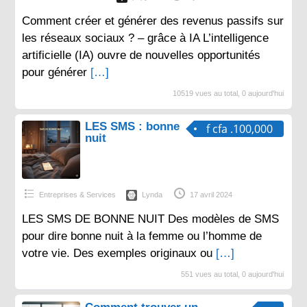
Comment créer et générer des revenus passifs sur
les réseaux sociaux ? – grâce à IA L’intelligence
artificielle (IA) ouvre de nouvelles opportunités
pour générer
[…]
10519 vues au total, 0 aujourd'hui
LES SMS : bonne
f cfa .100,000
nuit
Entreprises & Services
Lynda
17 avril 2024
LES SMS DE BONNE NUIT Des modèles de SMS
pour dire bonne nuit à la femme ou l’homme de
votre vie. Des exemples originaux ou
[…]
551 vues au total, 0 aujourd'hui