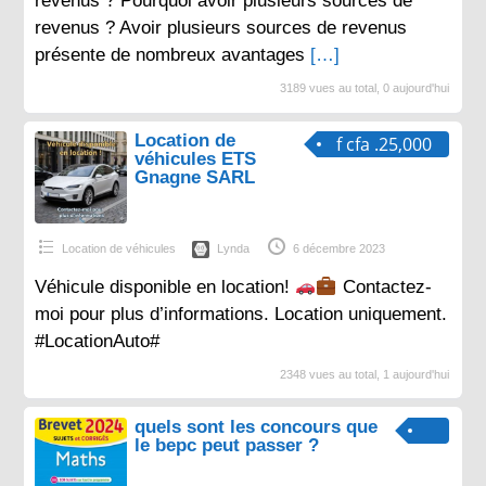
revenus ? Pourquoi avoir plusieurs sources de
revenus ? Avoir plusieurs sources de revenus
présente de nombreux avantages
[…]
3189 vues au total, 0 aujourd'hui
Location de
f cfa .25,000
véhicules ETS
Gnagne SARL
Location de véhicules
Lynda
6 décembre 2023
Véhicule disponible en location!
Contactez-
moi pour plus d’informations. Location uniquement.
#LocationAuto#
2348 vues au total, 1 aujourd'hui
quels sont les concours que
le bepc peut passer ?