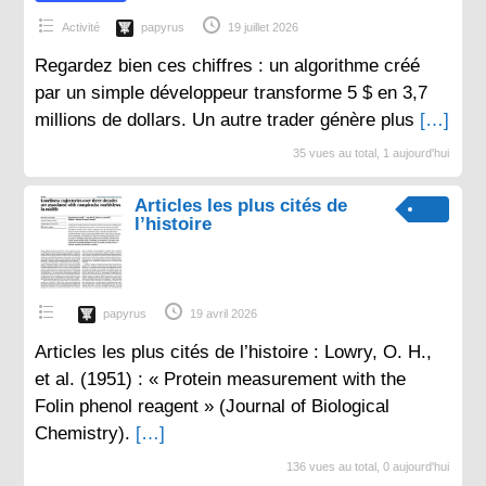
Activité
papyrus
19 juillet 2026
Regardez bien ces chiffres : un algorithme créé
par un simple développeur transforme 5 $ en 3,7
millions de dollars. Un autre trader génère plus
[…]
35 vues au total, 1 aujourd'hui
Articles les plus cités de
l’histoire
papyrus
19 avril 2026
Articles les plus cités de l’histoire : Lowry, O. H.,
et al. (1951) : « Protein measurement with the
Folin phenol reagent » (Journal of Biological
Chemistry).
[…]
136 vues au total, 0 aujourd'hui