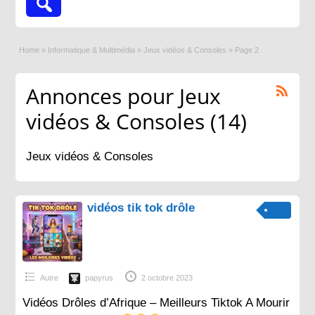
Home
»
Informatique & Multimédia
»
Jeux vidéos & Consoles
»
Page 2
Annonces pour Jeux
vidéos & Consoles (14)
Jeux vidéos & Consoles
vidéos tik tok drôle
Autre
papyrus
2 octobre 2023
Vidéos Drôles d’Afrique – Meilleurs Tiktok A Mourir