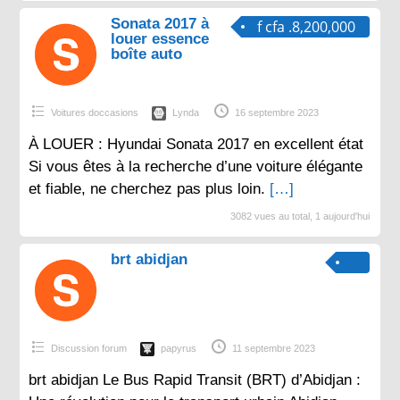
Sonata 2017 à
f cfa .8,200,000
louer essence
boîte auto
Voitures doccasions
Lynda
16 septembre 2023
À LOUER : Hyundai Sonata 2017 en excellent état
Si vous êtes à la recherche d’une voiture élégante
et fiable, ne cherchez pas plus loin.
[…]
3082 vues au total, 1 aujourd'hui
brt abidjan
Discussion forum
papyrus
11 septembre 2023
brt abidjan Le Bus Rapid Transit (BRT) d’Abidjan :