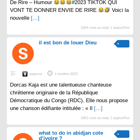
De Rire – Humour
#2023 TIKTOK QUI
VONT TE DONNER ENVIE DE RIRE
Voici la
nouvelle
[…]
1664 vues au total, 1 aujourd'hui
il est bon de louer Dieu
papyrus
1 octobre 2023
Dorcas Kaja est une talentueuse chanteuse
chrétienne originaire de la République
Démocratique du Congo (RDC). Elle nous propose
une chanson édifiante intitulée : « Il
[…]
1852 vues au total, 1 aujourd'hui
what to do in abidjan cote
d’ivoire ?