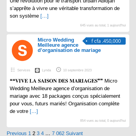
Une révolution pour le transport urbain Abidjan
s’apprête à vivre une véritable transformation de
son système
[…]
645 vues au total, 1 aujourd'hui
Micro Wedding
f cfa .450,000
Meilleure agence
d’organisation de mariage
Services
Lynda
10 septembre 2023
❝❝𝐕𝐈𝐕𝐄 𝐋𝐀 𝐒𝐀𝐈𝐒𝐎𝐍 𝐃𝐄𝐒 𝐌𝐀𝐑𝐈𝐀𝐆𝐄𝐒❞❞ Micro
Wedding Meilleure agence d’organisation de
mariage avec 18 packages conçus spécialement
pour vous, futurs mariés! Organisation complète
de votre
[…]
854 vues au total, 0 aujourd'hui
Pagination
Previous
1
2
3
4
…
7 062
Suivant