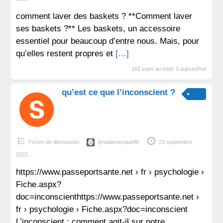
comment laver des baskets ? **Comment laver
ses baskets ?** Les baskets, un accessoire
essentiel pour beaucoup d’entre nous. Mais, pour
qu’elles restent propres et
[…]
162 vues au total, 0 aujourd'hui
qu’est ce que l’inconscient ?
Forum de discussion
lyndalevesque86
23 septembre
2022
https://www.passeportsante.net › fr › psychologie ›
Fiche.aspx?
doc=inconscienthttps://www.passeportsante.net ›
fr › psychologie › Fiche.aspx?doc=inconscient
L’inconscient : comment agit-il sur notre