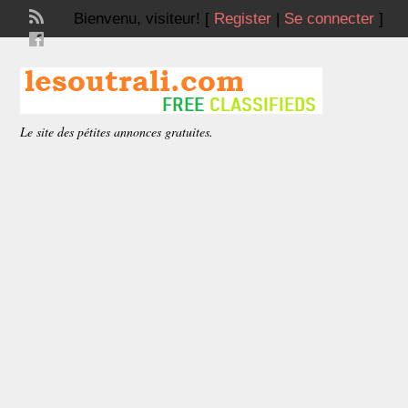
Bienvenu,
visiteur!
[
Register
|
Se connecter
]
Le site des pétites annonces gratuites.