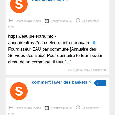
Forum de discussion
lyndalevesque86
23 septembre
2022
https://eau.selectra.info ›
annuairehttps://eau.selectra.info › annuaire
Fournisseur EAU par commune [Annuaire des
Services des Eaux] Pour connaitre le fournisseur
d’eau de sa commune, il faut
[…]
162 vues au total, 1 aujourd'hui
comment laver des baskets ?
Forum de discussion
lyndalevesque86
23 septembre
2022