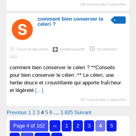
235 vues au total, 0 aujourd'hui
comment bien conserver le
celeri ?
Forum de discussion
lyndalevesque86
23 septembre
2022
comment bien conserver le celeri ? **Conseils
pour bien conserver le céleri :** Le céleri, une
herbe douce et croustillante qui apporte fraîcheur
et légèreté
[…]
157 vues au total, 0 aujourd'hui
Pagination
Previous
1
2
3
4
5
6
…
1 825
Suivant
des
Page 4 of 162
‹‹
1
2
3
4
5