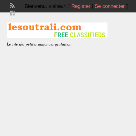
Bienvenu,
visiteur!
[
Register
|
Se connecter
]
Le site des pétites annonces gratuites.