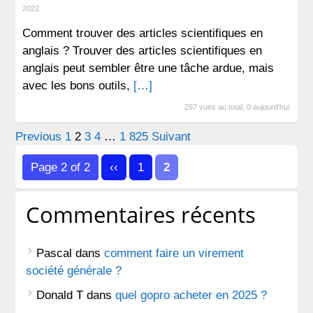
2022
Comment trouver des articles scientifiques en
anglais ? Trouver des articles scientifiques en
anglais peut sembler être une tâche ardue, mais
avec les bons outils,
[…]
297 vues au total, 0 aujourd'hui
Pagination
Previous
1
2
3
4
…
1 825
Suivant
des
Page 2 of 2
‹‹
1
2
publications
Commentaires récents
Pascal
dans
comment faire un virement
société générale ?
Donald T
dans
quel gopro acheter en 2025 ?