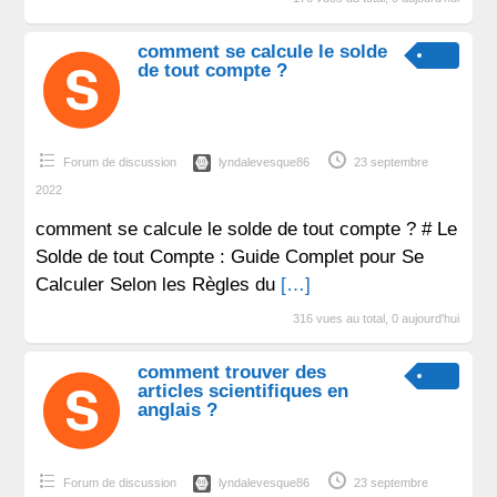
comment se calcule le solde
de tout compte ?
Forum de discussion
lyndalevesque86
23 septembre
2022
comment se calcule le solde de tout compte ? # Le
Solde de tout Compte : Guide Complet pour Se
Calculer Selon les Règles du
[…]
316 vues au total, 0 aujourd'hui
comment trouver des
articles scientifiques en
anglais ?
Forum de discussion
lyndalevesque86
23 septembre