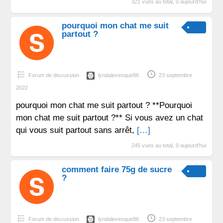
321 vues au total, 0 aujourd'hui
pourquoi mon chat me suit
partout ?
Forum de discussion
lyndalevesque86
23 septembre
2022
pourquoi mon chat me suit partout ? **Pourquoi
mon chat me suit partout ?** Si vous avez un chat
qui vous suit partout sans arrêt,
[…]
245 vues au total, 0 aujourd'hui
comment faire 75g de sucre
?
Forum de discussion
lyndalevesque86
23 septembre