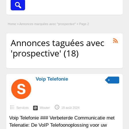
Home
»
Annonces marquées avec "prospective"
»
Page 2
Annonces taguées avec
'prospective' (18)
Voip Telefonie
Services
Wouter
18 août 2024
Voip Telefonie ### Verbeterde Communicatie met
Telenatie: De VoIP Telefoonoplossing voor uw