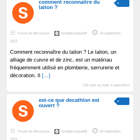
comment reconnaitre du
laiton ?
Forum de discussion
lyndalevesque86
24 septembre
2022
Comment reconnaître du laiton ? Le laiton, un
alliage de cuivre et de zinc, est un matériau
fréquemment utilisé en plomberie, serrurerie et
décoration. Il
[…]
239 vues au total, 0 aujourd'hui
est-ce que decathlon est
ouvert ?
Forum de discussion
lyndalevesque86
24 septembre
2022