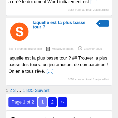
a créé le document Word initialement est
[…]
1953 vues au total, 2 aujourd'hui
laquelle est la plus basse
tour ?
Forum de discussion
lyndalevesque86
3 janvier 2025
laquelle est la plus basse tour ? ## Trouver la plus
basse des tours: un jeu amusant de comparaison !
On en a tous rêvé,
[…]
1054 vues au total, 1 aujourd'hui
Pagination
1
2
3
…
1 825
Suivant
des
Page 1 of 2
1
2
››
publications