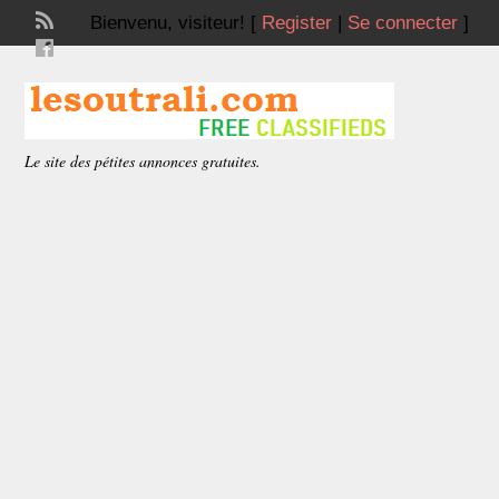
Bienvenu,
visiteur!
[
Register
|
Se connecter
]
Le site des pétites annonces gratuites.