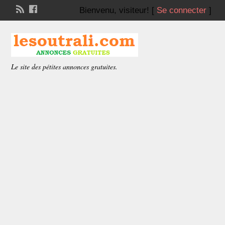
Bienvenu,
visiteur!
[
Se connecter
]
Le site des pétites annonces gratuites.