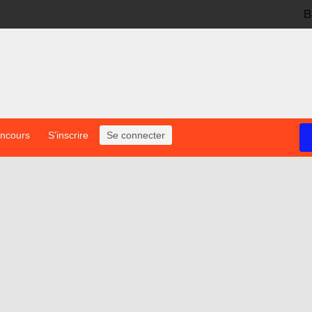
B
oncours
S’inscrire
Se connecter