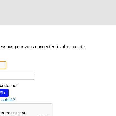
dessous pour vous connecter à votre compte.
oi de moi
R »
 oublié?