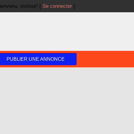
ienvenu,
visiteur!
[
Se connecter
]
PUBLIER UNE ANNONCE