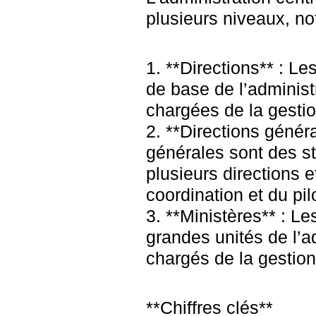
plusieurs niveaux, n
1. **Directions** : Le
de base de l’administr
chargées de la gestio
2. **Directions généra
générales sont des st
plusieurs directions 
coordination et du pi
3. **Ministères** : Le
grandes unités de l’ad
chargés de la gestion
**Chiffres clés**