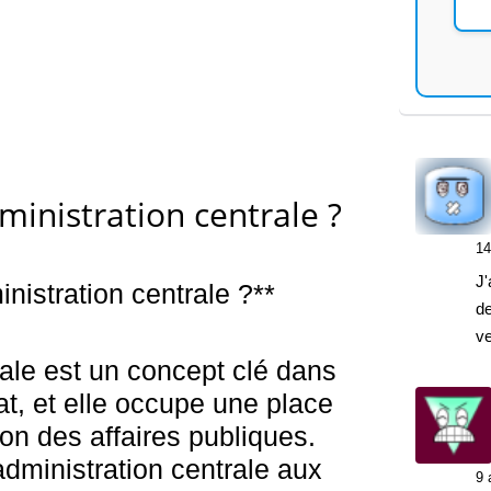
dministration centrale ?
14
J'
nistration centrale ?**
de
v
rale est un concept clé dans
at, et elle occupe une place
ion des affaires publiques.
administration centrale aux
9 