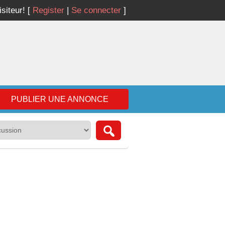
isiteur!
[
Register
|
Se connecter
]
PUBLIER UNE ANNONCE