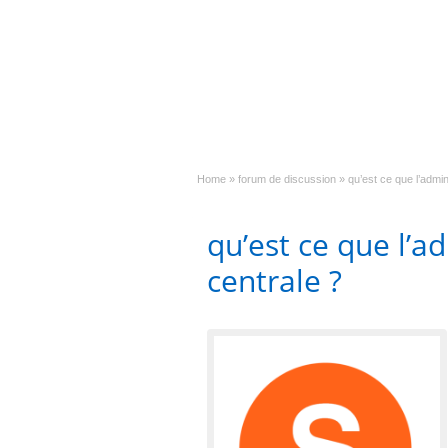
Home
»
forum de discussion
»
qu’est ce que l’admin
qu’est ce que l’a
centrale ?