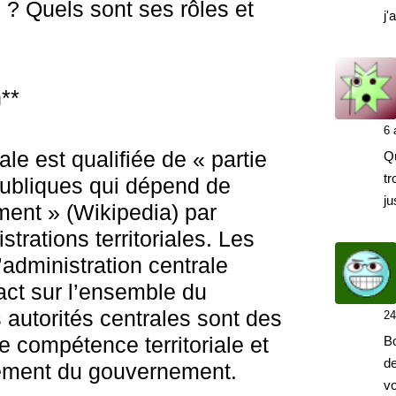
 ? Quels sont ses rôles et
j'
?
n**
6 
ale est qualifiée de « partie
Q
tr
publiques qui dépend de
ju
ment » (Wikipedia) par
trations territoriales. Les
’administration centrale
act sur l’ensemble du
es autorités centrales sont des
24
ne compétence territoriale et
Bo
de
tement du gouvernement.
vo