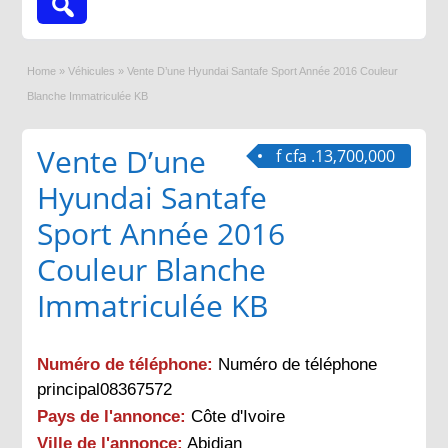
Home
»
Véhicules
»
Vente D’une Hyundai Santafe Sport Année 2016 Couleur
Blanche Immatriculée KB
Vente D’une
f cfa .13,700,000
Hyundai Santafe
Sport Année 2016
Couleur Blanche
Immatriculée KB
Numéro de téléphone:
Numéro de téléphone
principal08367572
Pays de l'annonce:
Côte d'Ivoire
Ville de l'annonce:
Abidjan