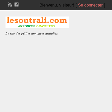
Bienvenu,
visiteur!
[
Se connecter
]
Le site des pétites annonces gratuites.