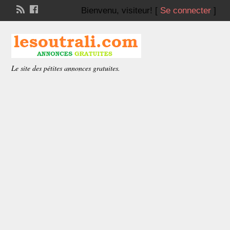
Bienvenu,
visiteur!
[
Se connecter
]
Le site des pétites annonces gratuites.