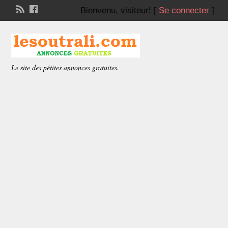
Bienvenu,
visiteur!
[
Se connecter
]
Le site des pétites annonces gratuites.