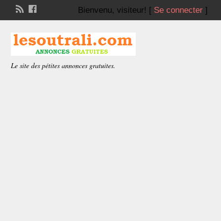
Bienvenu,
visiteur!
[
Se connecter
]
Le site des pétites annonces gratuites.