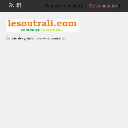
Bienvenu,
visiteur!
[
Se connecter
]
Le site des pétites annonces gratuites.