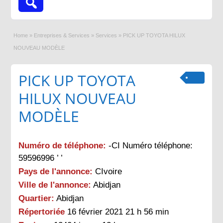
Home
»
Entreprises & Services
»
Services
»
PICK UP TOYOTA HILUX
NOUVEAU MODÈLE
PICK UP TOYOTA
HILUX NOUVEAU
MODÈLE
Numéro de téléphone:
-CI Numéro téléphone:
59596996 ’ ’
Pays de l'annonce:
CIvoire
Ville de l'annonce:
Abidjan
Quartier:
Abidjan
Répertoriée
16 février 2021 21 h 56 min