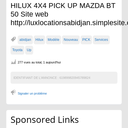
HILUX 4X4 PICK UP MAZDA BT
50 Site web
http://luxlocationsabidjan.simplesit
abidjan
Hilux
Modèle
Nouveau
PICK
Services
Toyota
Up
277 vues au total, 1 aujourd'hui
IDENTIFIANT DE L'ANNONCE :
619899820945789824
Signaler un problème
Sponsored Links