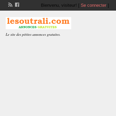
Bienvenu,
visiteur!
[
Se connecter
]
Le site des pétites annonces gratuites.