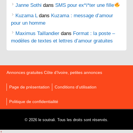
Janne Sothi
dans
SMS pour ex*i*ter une fille
Kuzama L
dans
Kuzama : message d’amour
pour un homme
Maximus Taillandier
dans
Format : la poste –
modèles de textes et lettres d’amour gratuites
Annonces gratuites Côte d’Ivoire, petites annonces
Page de présentation
Conditions d’utilisation
Politique de confidentialité
© 2026 le soutrali. Tous les droits sont réservés.
↑