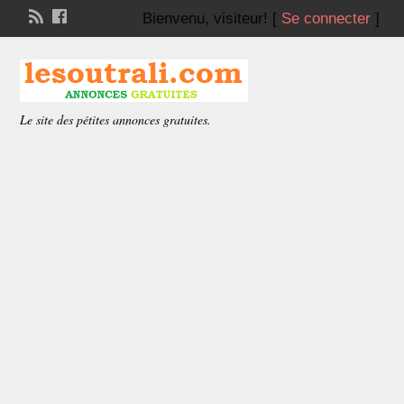
Bienvenu,
visiteur!
[
Se connecter
]
Le site des pétites annonces gratuites.