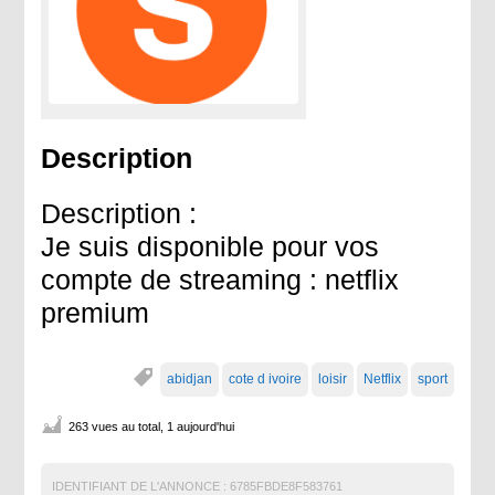
Description
Description :
Je suis disponible pour vos
compte de streaming : netflix
premium
abidjan
cote d ivoire
loisir
Netflix
sport
263 vues au total, 1 aujourd'hui
IDENTIFIANT DE L'ANNONCE :
6785FBDE8F583761