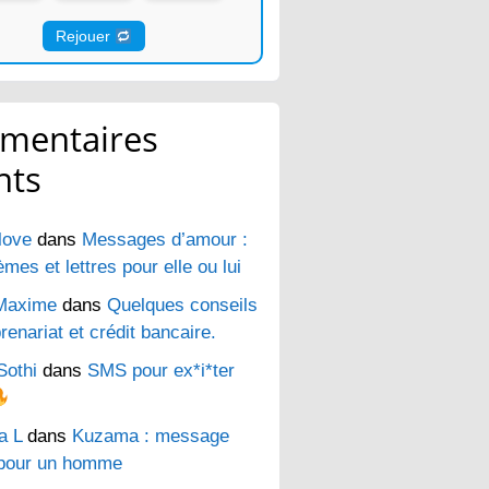
Rejouer
mentaires
nts
love
dans
Messages d’amour :
es et lettres pour elle ou lui
Maxime
dans
Quelques conseils
renariat et crédit bancaire.
Sothi
dans
SMS pour ex*i*ter
a L
dans
Kuzama : message
pour un homme