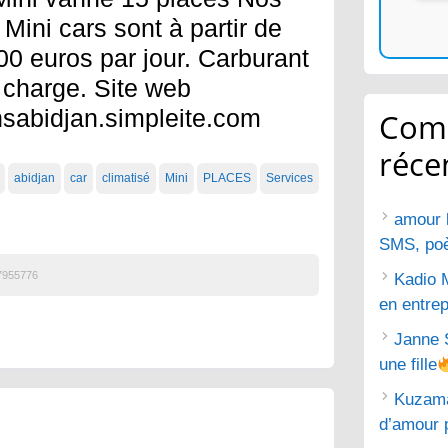
Mini cars sont à partir de
00 euros par jour. Carburant
 charge. Site web
nsabidjan.simpleite.com
Com
réce
abidjan
car
climatisé
Mini
PLACES
Services
amour 
SMS, poèm
7955776
Kadio 
en entrep
Janne 
une fille
Kuzam
d’amour 