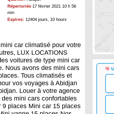
Répertoriée
17 février 2021 10 h 56
min
Expires:
12404 jours, 10 hours
mini car climatisé pour votre
 autres, LUX LOCATIONS
es voitures de type mini car
. Nous avons des mini cars
U
places. Tous climatisés et
pour vos voyages à Abidjan
Abidjan. Louer à votre agence
e des mini cars confortables
r 9 places Mini car 15 places
Mini vanne 15 places Nos