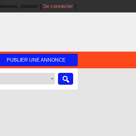
ienvenu,
visiteur!
[
Se connecter
]
PUBLIER UNE ANNONCE