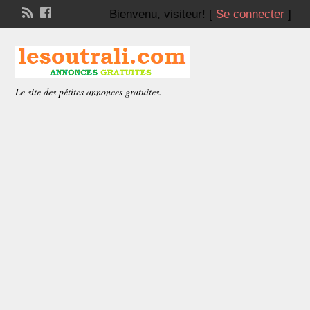
Bienvenu,
visiteur!
[
Se connecter
]
Le site des pétites annonces gratuites.