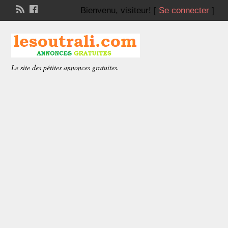
Bienvenu,
visiteur!
[
Se connecter
]
Le site des pétites annonces gratuites.