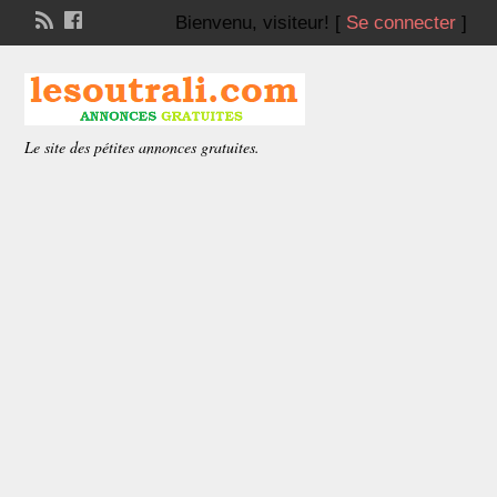
Bienvenu,
visiteur!
[
Se connecter
]
Le site des pétites annonces gratuites.