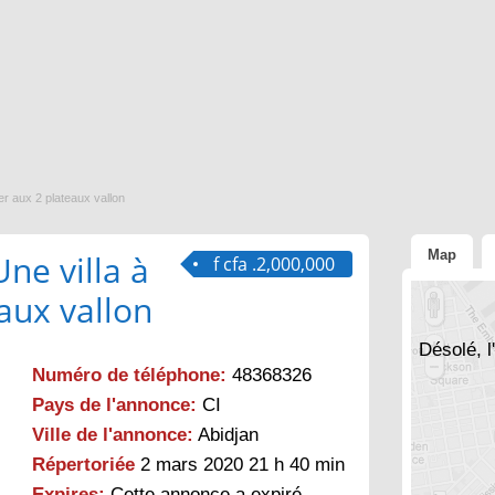
er aux 2 plateaux vallon
Map
ne villa à
f cfa .2,000,000
aux vallon
Désolé, l
Numéro de téléphone:
48368326
Pays de l'annonce:
CI
Ville de l'annonce:
Abidjan
Répertoriée
2 mars 2020 21 h 40 min
Expires:
Cette annonce a expiré