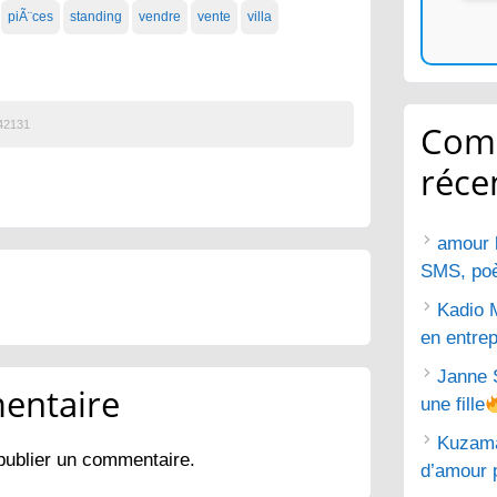
piÃ¨ces
standing
vendre
vente
villa
42131
Com
réce
amour 
SMS, poèm
Kadio 
en entrep
Janne 
entaire
une fille
Kuzam
publier un commentaire.
d’amour 