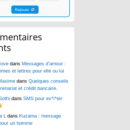
Rejouer
mentaires
nts
love
dans
Messages d’amour :
es et lettres pour elle ou lui
Maxime
dans
Quelques conseils
renariat et crédit bancaire.
Sothi
dans
SMS pour ex*i*ter
a L
dans
Kuzama : message
pour un homme