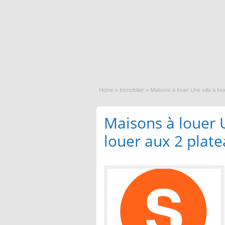
Home
»
Immobilier
»
Maisons à louer Une villa à lou
Maisons à louer U
louer aux 2 plate