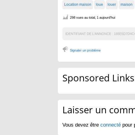
Location maison
loue
louer
maison
298 vues au total, 1 aujourd'hui
IDENTIFIANT DE L'ANNONCE :
185E5D7D4C
Signaler un problème
Sponsored Links
Laisser un comm
Vous devez être
connecté
pour 