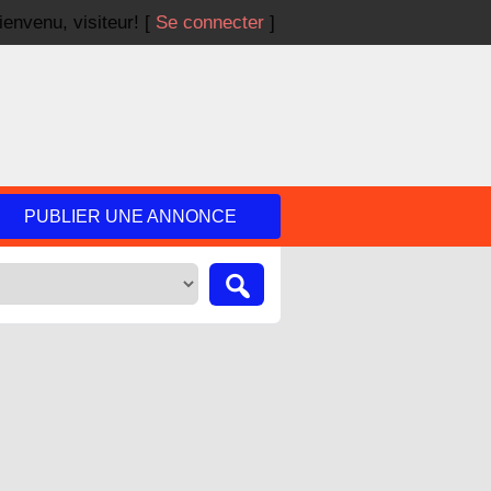
ienvenu,
visiteur!
[
Se connecter
]
PUBLIER UNE ANNONCE