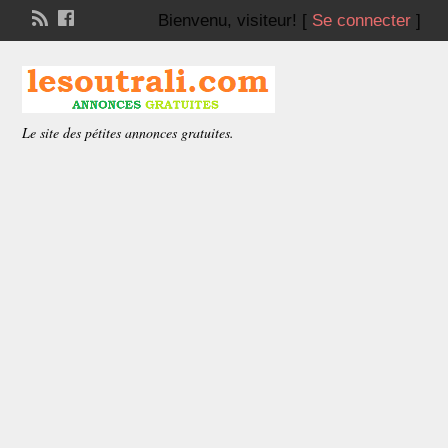
Bienvenu,
visiteur!
[
Se connecter
]
Le site des pétites annonces gratuites.