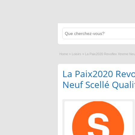
Home
»
Loisirs
»
La Paix2020 Revoflex Xtreme Neuf
La Paix2020 Revo
Neuf Scellé Qual