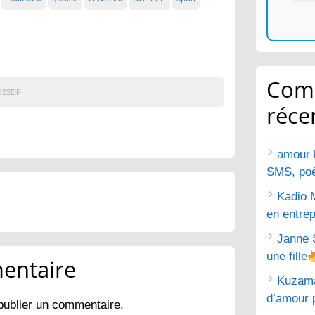
Com
D22DF
réce
amour 
SMS, poèm
Kadio 
en entrep
Janne 
une fille
entaire
Kuzam
d’amour 
publier un commentaire.