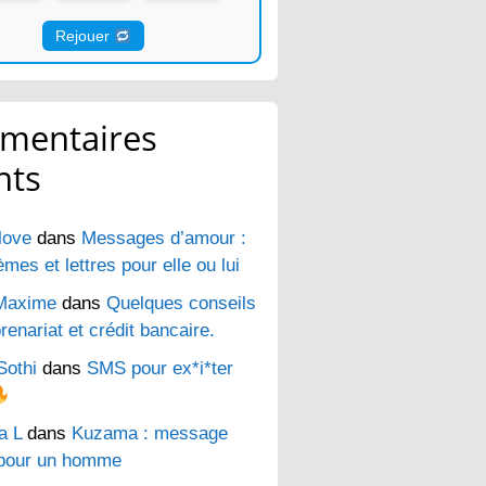
Rejouer
mentaires
nts
love
dans
Messages d’amour :
es et lettres pour elle ou lui
Maxime
dans
Quelques conseils
renariat et crédit bancaire.
Sothi
dans
SMS pour ex*i*ter
a L
dans
Kuzama : message
pour un homme