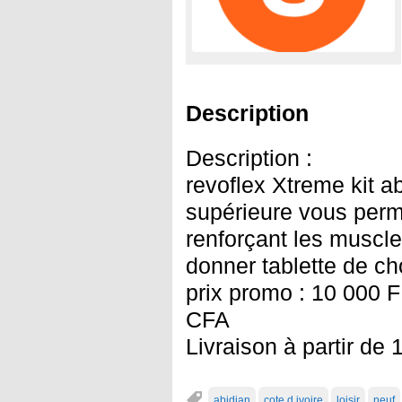
Description
Description :
revoflex Xtreme kit a
supérieure vous perm
renforçant les muscl
donner tablette de ch
prix promo : 10 000 
CFA
Livraison à partir de
abidjan
cote d ivoire
loisir
neuf