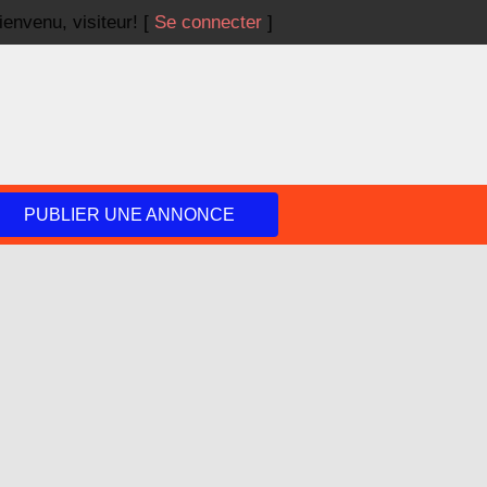
ienvenu,
visiteur!
[
Se connecter
]
PUBLIER UNE ANNONCE