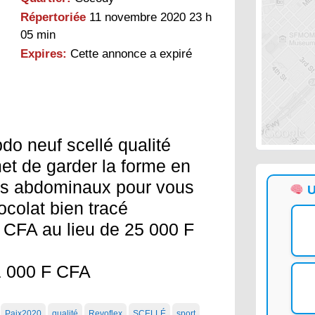
Répertoriée
11 novembre 2020 23 h
05 min
Expires:
Cette annonce a expiré
bdo neuf scellé qualité
et de garder la forme en
es abdominaux pour vous
U
ocolat bien tracé
F CFA au lieu de 25 000 F
 1 000 F CFA
Paix2020
qualité
Revoflex
SCELLÉ
sport