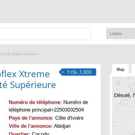
 Scellé Qualité Supérieure
Map
flex Xtreme
f cfa .1,000
ité Supérieure
Désolé, l
Numéro de téléphone:
Numéro de
téléphone principal+22503032504
Pays de l'annonce:
Côte d'Ivoire
Ville de l'annonce:
Abidjan
Quartier:
Cocody