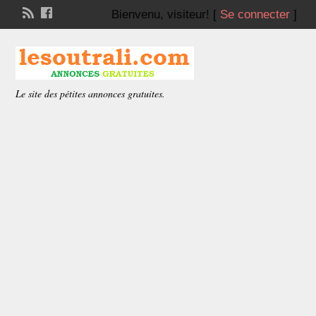
Bienvenu,
visiteur!
[
Se connecter
]
Le site des pétites annonces gratuites.