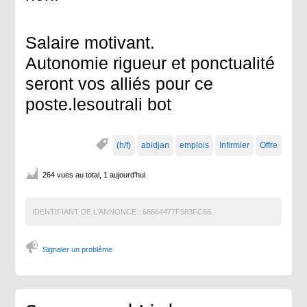
Salaire motivant.
Autonomie rigueur et ponctualité
seront vos alliés pour ce
poste.lesoutrali bot
(h/f)
abidjan
emplois
Infirmier
Offre
264 vues au total, 1 aujourd'hui
IDENTIFIANT DE L'ANNONCE :
68664477F583FC66
Signaler un problème