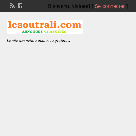
Bienvenu,
visiteur!
[
Se connecter
]
Le site des pétites annonces gratuites.