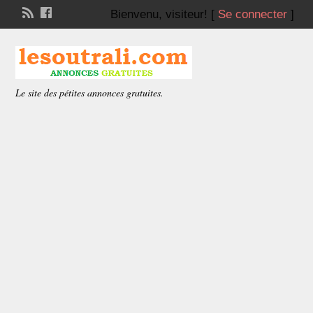
Bienvenu,
visiteur!
[
Se connecter
]
Le site des pétites annonces gratuites.