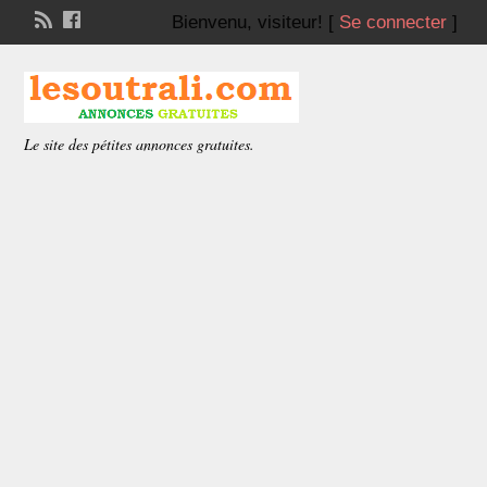
Bienvenu,
visiteur!
[
Se connecter
]
Le site des pétites annonces gratuites.