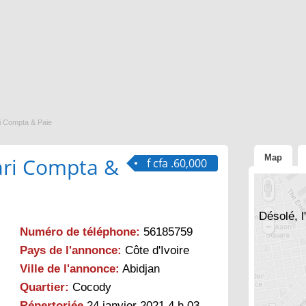
i Compta & Paie
Map
ari Compta &
f cfa .60,000
Désolé, l
Numéro de téléphone:
56185759
Pays de l'annonce:
Côte d'Ivoire
Ville de l'annonce:
Abidjan
Quartier:
Cocody
Répertoriée
24 janvier 2021 4 h 03