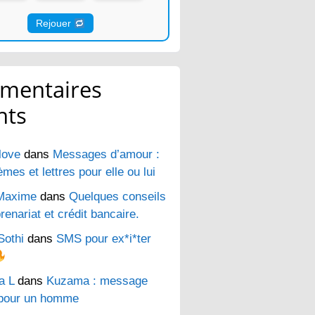
Rejouer
mentaires
nts
love
dans
Messages d’amour :
es et lettres pour elle ou lui
Maxime
dans
Quelques conseils
renariat et crédit bancaire.
Sothi
dans
SMS pour ex*i*ter
a L
dans
Kuzama : message
pour un homme