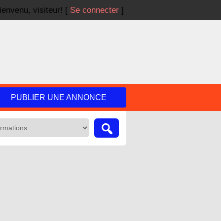
ienvenu,
visiteur!
[
Se connecter
]
PUBLIER UNE ANNONCE