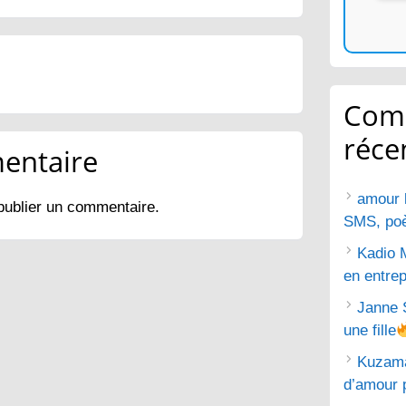
Com
réce
entaire
amour 
publier un commentaire.
SMS, poèm
Kadio 
en entrep
Janne 
une fille
Kuzam
d’amour 