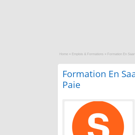
Home
»
Emplois & Formations
»
Formation En Saar
Formation En Sa
Paie