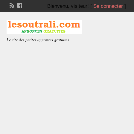
Bienvenu,
visiteur!
[
Se connecter
]
Le site des pétites annonces gratuites.