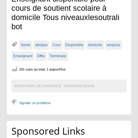
cours de soutient scolaire à
domicile Tous niveauxlesoutrali
bot
6eme
abidjan
Cour
Disponible
domicile
emplois
Enseignant
Offre
Terminale
291 vues au total, 1 aujourd'hui
IDENTIFIANT DE L'ANNONCE :
997644D93F324445
Signaler un problème
Sponsored Links