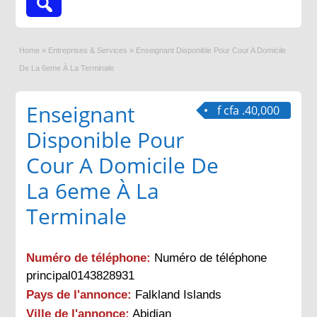
Home
»
Entreprises & Services
»
Enseignant Disponible Pour Cour A Domicile
De La 6eme À La Terminale
Enseignant
f cfa .40,000
Disponible Pour
Cour A Domicile De
La 6eme À La
Terminale
Numéro de téléphone:
Numéro de téléphone
principal0143828931
Pays de l'annonce:
Falkland Islands
Ville de l'annonce:
Abidjan