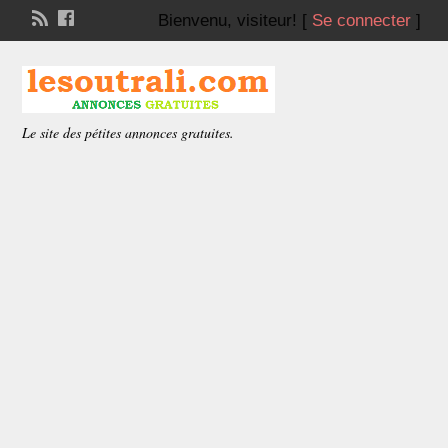
Bienvenu,
visiteur!
[
Se connecter
]
Le site des pétites annonces gratuites.