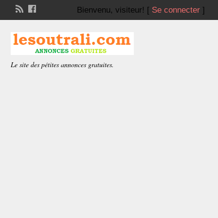
Bienvenu,
visiteur!
[
Se connecter
]
Le site des pétites annonces gratuites.